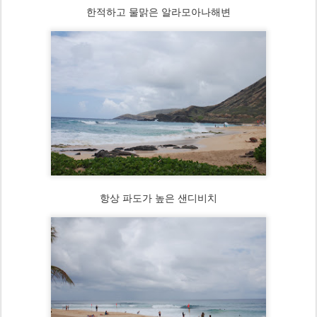
저희 오하나택시를 많이 이용해주십시요 감사합니다.
한적하고 물맑은 알라모아나해변
항상 파도가 높은 샌디비치