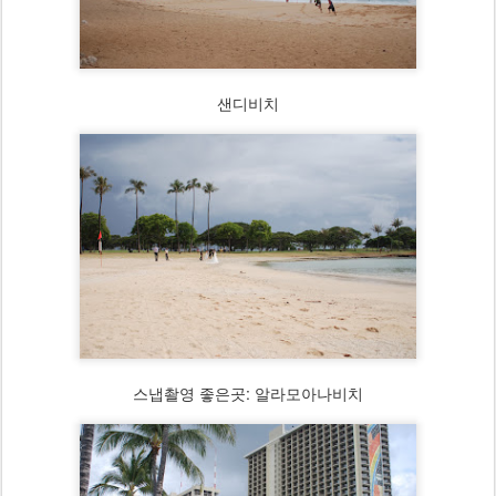
샌디비치
스냅촬영 좋은곳: 알라모아나비치