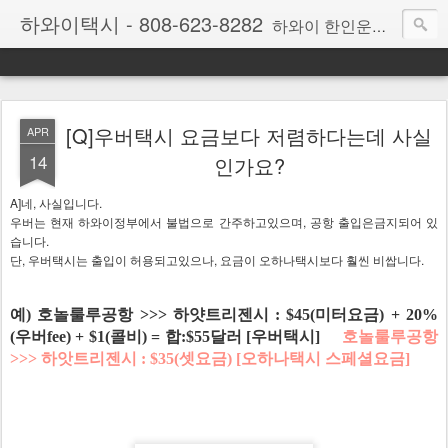
하와이택시 - 808-623-8282
하와이 한인운영하는 공항픽업전문 택시회사입니다.
1. 오하나택시는 한인 택시회사이며, 영어/일어는 물론 한국어로도 편리하게 서비스를 받으실 수 있습니다.
2. 오하나택시는 최신형 세단과 7인승 밴/리무진등을 갖추고 있습니다.
[Q]우버택시 요금보다 저렴하다는데 사실
APR
14
인가요?
3. 오하나택시는 하와이 호놀룰루 공항에 위치하여 공항도착후 호출시 7분내에 픽업서비스 해드립니다
A]네, 사실입니다.
4. 오하나택시는 전화번호 는808-623-8282(여기선-빨리빨리) 외우기 쉬운번호를 쓰고있습니다.
우버는 현재 하와이정부에서 불법으로 간주하고있으며, 공항 출입은금지되어 있
습니다.
단, 우버택시는 출입이 허용되고있으나, 요금이 오하나택시보다 훨씬 비쌉니다.
5. 오하나택시는 가장 깨끗하고 안전한 차량을 보유하고있습니다.
6. 오하나택시는 엄격한 차량관리 및 정비 하와이정부로 부터 승인받았습니다.
예) 호놀룰루공항 >>> 하얏트리젠시 : $45(미터요금) + 20%
(우버fee) + $1(콜비) = 합:$55달러 [우버택시]
호놀룰루공항
>>> 하앗트리젠시 : $35(셋요금) [오하나택시 스페셜요금]
7. 오하나택시는 공항공단 출입증을 보유하고있어 신속 고객서비스를 약속드립니다.
8. 오하나택시는 군부대 출입증을 보유하고있어 림팩훈련 때에도 차량배차 가능합니다.