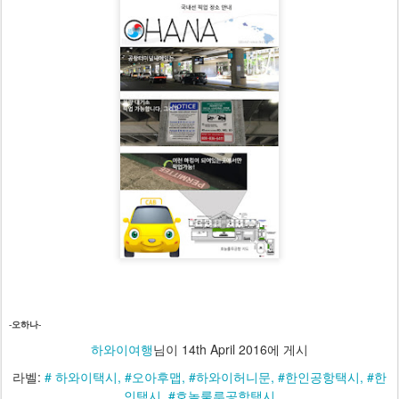
저희 오하나택시를 많이 이용해주십시요 감사합니다.
-오하나-
하와이여행
님이
14th April 2016
에 게시
라벨:
# 하와이택시
#오아후맵
#하와이허니문
#한인공항택시
#한
인택시
#호놀룰루공항택시